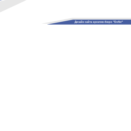
Дизайн сайта креатив-бюро "DoNe"