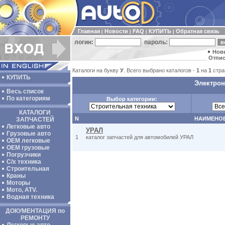
Главная
Новости
FAQ
КУПИТЬ
Обратная связь
|
|
|
|
логин:
пароль:
Нов
Отпис
Каталоги на букву
У
. Всего выбрано каталогов -
1
на
1
стра
КУПИТЬ
Электрон
Весь список
По категориям
Выбор категории:
КАТАЛОГИ
N
НАИМЕНО
ЗАПЧАСТЕЙ
Легковые авто
УРАЛ
Грузовые авто
1
каталог запчастей для автомобилей УРАЛ
ОЕМ легковые
OEM грузовые
Погрузчики
С/х техника
Строительная
Краны
Моторы
Мото, ATV.
Водная техника
ДОКУМЕНТАЦИЯ по
РЕМОНТУ