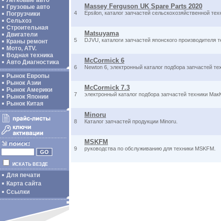
Легковые авто
Massey Ferguson UK Spare Parts 2020
Грузовые авто
4
Epsilon, каталог запчастей сельскохозяйственной те
Погрузчики
Сельхоз
Строительная
Matsuyama
Двигатели
5
DJVU, каталоги запчастей японского производителя 
Краны ремонт
Мото, ATV.
Водная техника
McCormick 6
Авто Диагностика
6
Newton 6, электронный каталог подбора запчастей т
Рынок Европы
Рынок Азии
McCormick 7.3
Рынок Америки
7
электронный каталог подбора запчастей техники Мак
Рынок Японии
Рынок Китая
Minoru
8
Каталог запчастей продукции Minoru.
MSKFM
9
руководства по обслуживанию для техники MSKFM.
ИСКАТЬ ВЕЗДЕ
Для печати
Карта сайта
Ссылки