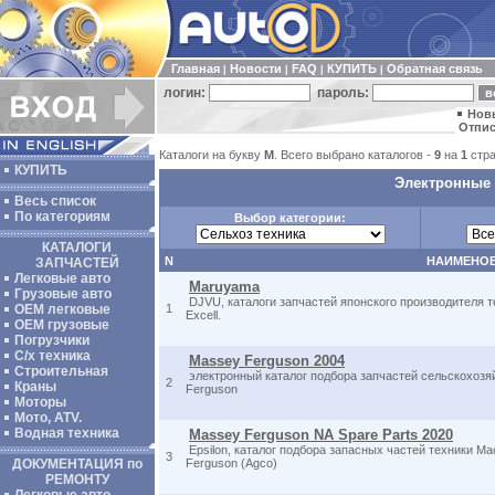
Главная
Новости
FAQ
КУПИТЬ
Обратная связь
|
|
|
|
логин:
пароль:
Нов
Отпис
Каталоги на букву
M
. Всего выбрано каталогов -
9
на
1
стра
КУПИТЬ
Электронные 
Весь список
По категориям
Выбор категории:
КАТАЛОГИ
N
НАИМЕНО
ЗАПЧАСТЕЙ
Легковые авто
Maruyama
Грузовые авто
DJVU, каталоги запчастей японского производителя 
ОЕМ легковые
1
Excell.
OEM грузовые
Погрузчики
С/х техника
Massey Ferguson 2004
Строительная
электронный каталог подбора запчастей сельскохозя
2
Краны
Ferguson
Моторы
Мото, ATV.
Водная техника
Massey Ferguson NA Spare Parts 2020
Epsilon, каталог подбора запасных частей техники М
3
ДОКУМЕНТАЦИЯ по
Ferguson (Agco)
РЕМОНТУ