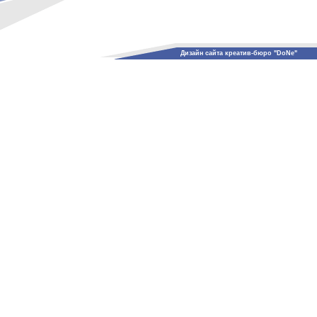
Дизайн сайта креатив-бюро "DoNe"