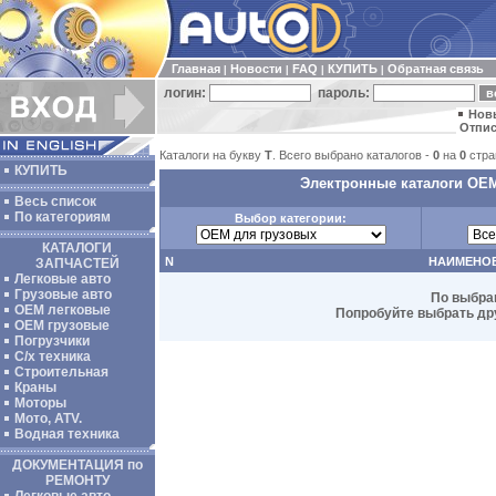
Главная
Новости
FAQ
КУПИТЬ
Обратная связь
|
|
|
|
логин:
пароль:
Нов
Отпис
Каталоги на букву
Т
. Всего выбрано каталогов -
0
на
0
стра
КУПИТЬ
Электронные каталоги OEM 
Весь список
По категориям
Выбор категории:
КАТАЛОГИ
N
НАИМЕНО
ЗАПЧАСТЕЙ
Легковые авто
Грузовые авто
По выбра
ОЕМ легковые
Попробуйте выбрать дру
OEM грузовые
Погрузчики
С/х техника
Строительная
Краны
Моторы
Мото, ATV.
Водная техника
ДОКУМЕНТАЦИЯ по
РЕМОНТУ