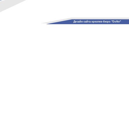
Дизайн сайта креатив-бюро "DoNe"