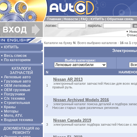
Главная
Новости
FAQ
КУПИТЬ
Обратная связь
|
|
|
|
логин:
пароль:
Нов
Отпис
Каталоги на букву
N
. Всего выбрано каталогов -
16
на
1
стр
КУПИТЬ
Электронные
Весь список
По категориям
Выбор категории:
КАТАЛОГИ
N
НАИМЕНО
ЗАПЧАСТЕЙ
Легковые авто
Nissan AR 2013
Грузовые авто
электронный каталог запчастей Ниссан для всех мод
ОЕМ легковые
1
правый руль.
OEM грузовые
Погрузчики
С/х техника
Nissan Archived Models 2016
Строительная
электронный каталог поиска деталей и подбора запа
2
Краны
Ниссан старых годов различных регионов.
Моторы
Мото, ATV.
Водная техника
Nissan Canada 2019
3
электронный каталог подбора запчастей Ниссан с л
ДОКУМЕНТАЦИЯ по
РЕМОНТУ