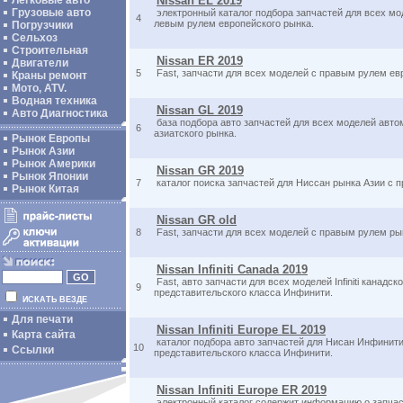
Легковые авто
Nissan EL 2019
Грузовые авто
электронный каталог подбора запчастей для всех м
4
левым рулем европейского рынка.
Погрузчики
Сельхоз
Строительная
Nissan ER 2019
Двигатели
5
Fast, запчасти для всех моделей с правым рулем ев
Краны ремонт
Мото, ATV.
Водная техника
Nissan GL 2019
Авто Диагностика
база подбора авто запчастей для всех моделей авт
6
азиатского рынка.
Рынок Европы
Рынок Азии
Рынок Америки
Nissan GR 2019
Рынок Японии
7
каталог поиска запчастей для Ниссан рынка Азии с 
Рынок Китая
Nissan GR old
8
Fast, запчасти для всех моделей с правым рулем ры
Nissan Infiniti Canada 2019
Fast, авто запчасти для всех моделей Infiniti канадс
9
представительского класса Инфинити.
ИСКАТЬ ВЕЗДЕ
Для печати
Nissan Infiniti Europe EL 2019
Карта сайта
каталог подбора авто запчастей для Нисан Инфинит
10
Ссылки
представительского класса Инфинити.
Nissan Infiniti Europe ER 2019
электронный каталог содержит информацию о запчас