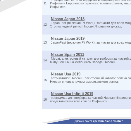
11
Инфинити Европейского рынка с правым рулем, маш
Инфинити.
Nissan Japan 2018
JapanFast (включая Pit Work), запчасти для всех мо
12
Это последний релиз Ниссан Японии на дисках.
Nissan Japan 2019
13
JapanFast (включая Pit Work), запчасти для всех мо
Nissan Spain 2013
Niscat, электронный каталог для выборки запчастей
14
выпущенных на Испанском заводе Ниссан.
Nissan Usa 2019
авто каталог Ниссан - электронный каталог поиска з
15
Ниссан с левым рулем американского рынка.
Nissan Usa Infiniti 2019
программа для подбора запчастей Ниссан Инфинити
16
представительского класса Инфинити.
Дизайн сайта креатив-бюро "DoNe"