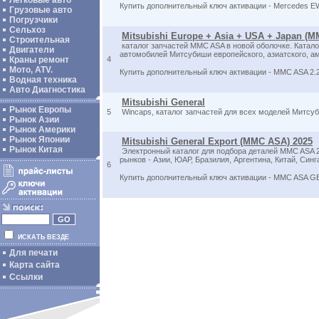
Легковые авто
Купить дополнительный ключ активации - Mercedes EW
Грузовые авто
Погрузчики
Сельхоз
Mitsubishi Europe + Asia + USA + Japan (M
Строительная
каталог запчастей MMC ASA в новой оболочке. Катало
Двигатели
автомобилей Митсубиши европейского, азиатского, ам
Краны ремонт
4
Мото, ATV.
Купить дополнительный ключ активации - MMC ASA 2.2 
Водная техника
Авто Диагностика
Mitsubishi General
Рынок Европы
5
Wincaps, каталог запчастей для всех моделей Митсуб
Рынок Азии
Рынок Америки
Рынок Японии
Mitsubishi General Export (MMC ASA) 2025
Рынок Китая
Электронный каталог для подбора деталей MMC ASA 2.
рынков - Азии, ЮАР, Бразилия, Аргентина, Китай, Синг
6
Купить дополнительный ключ активации - MMC ASA GE
ИСКАТЬ ВЕЗДЕ
Для печати
Карта сайта
Ссылки