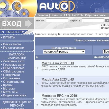
Главная
Новости
FAQ
КУПИТЬ
Обратная связь
|
|
|
|
логин:
пароль:
Нов
Отпис
Каталоги на букву
M
. Всего выбрано каталогов -
6
на
1
стра
КУПИТЬ
Электронные каталог
Весь список
По категориям
Выбор категории:
КАТАЛОГИ
N
НАИМЕНО
ЗАПЧАСТЕЙ
Легковые авто
Mazda Asia 2019 LHD
Грузовые авто
EPC2, запчасти для легковых автомобилей Мазда и 
ОЕМ легковые
1
рулем рынка АЗИИ.
OEM грузовые
Погрузчики
С/х техника
Mazda Asia 2023 LHD
Строительная
EPC2, электронный каталог подбора запчастией для 
2
Краны
микроавтобусов Мазда с левым рулем рынка Азии.
Моторы
Мото, ATV.
Водная техника
Mercedes EPC net 2019
EWA, электронный каталог автозапчастей Мерседес E
ДОКУМЕНТАЦИЯ по
автомобилей, автомобилей СМАРТ, грузовых авто, авт
Мерседес всех рынков мира.
3
РЕМОНТУ