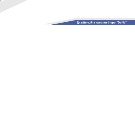
Дизайн сайта креатив-бюро "DoNe"