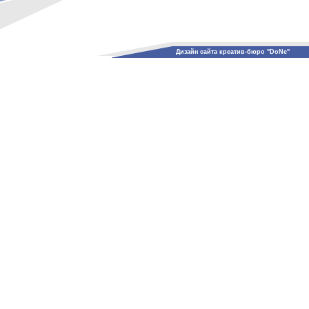
Дизайн сайта креатив-бюро "DoNe"