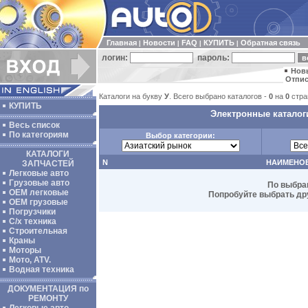
Главная
Новости
FAQ
КУПИТЬ
Обратная связь
|
|
|
|
логин:
пароль:
Нов
Отпис
Каталоги на букву
У
. Всего выбрано каталогов -
0
на
0
стра
КУПИТЬ
Электронные каталог
Весь список
По категориям
Выбор категории:
КАТАЛОГИ
N
НАИМЕНО
ЗАПЧАСТЕЙ
Легковые авто
Грузовые авто
По выбра
ОЕМ легковые
Попробуйте выбрать дру
OEM грузовые
Погрузчики
С/х техника
Строительная
Краны
Моторы
Мото, ATV.
Водная техника
ДОКУМЕНТАЦИЯ по
РЕМОНТУ