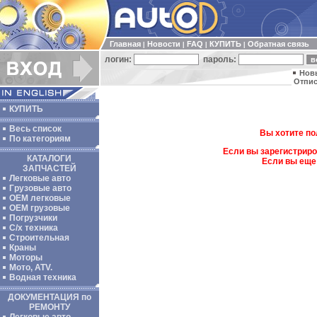
Главная
Новости
FAQ
КУПИТЬ
Обратная связь
|
|
|
|
логин:
пароль:
Нов
Отпис
КУПИТЬ
Весь список
Вы хотите по
По категориям
Если вы зарегистриро
КАТАЛОГИ
Если вы еще
ЗАПЧАСТЕЙ
Легковые авто
Грузовые авто
ОЕМ легковые
OEM грузовые
Погрузчики
С/х техника
Строительная
Краны
Моторы
Мото, ATV.
Водная техника
ДОКУМЕНТАЦИЯ по
РЕМОНТУ