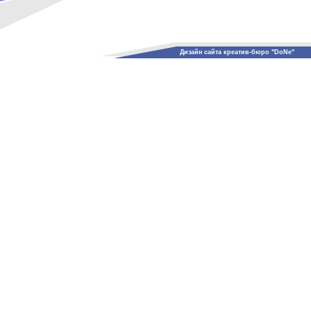
Дизайн сайта креатив-бюро "DoNe"