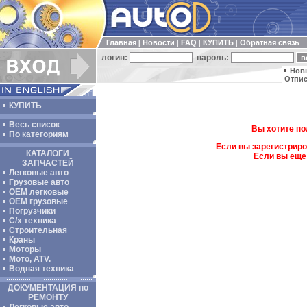
Главная
Новости
FAQ
КУПИТЬ
Обратная связь
|
|
|
|
логин:
пароль:
Нов
Отпис
КУПИТЬ
Весь список
Вы хотите по
По категориям
Если вы зарегистриро
КАТАЛОГИ
Если вы еще
ЗАПЧАСТЕЙ
Легковые авто
Грузовые авто
ОЕМ легковые
OEM грузовые
Погрузчики
С/х техника
Строительная
Краны
Моторы
Мото, ATV.
Водная техника
ДОКУМЕНТАЦИЯ по
РЕМОНТУ