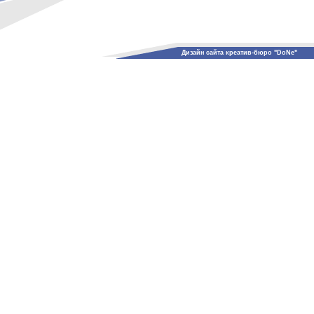
Дизайн сайта креатив-бюро "DoNe"