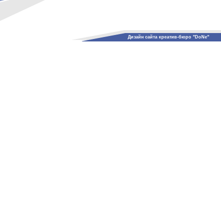
Дизайн сайта креатив-бюро "DoNe"