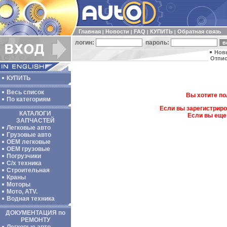
Главная
Новости
FAQ
КУПИТЬ
Обратная связь
|
|
|
|
логин:
пароль:
Нов
Отпис
КУПИТЬ
Весь список
Вы хотите по
По категориям
Если вы зарегистриро
КАТАЛОГИ
Если вы еще
ЗАПЧАСТЕЙ
Легковые авто
Грузовые авто
ОЕМ легковые
OEM грузовые
Погрузчики
С/х техника
Строительная
Краны
Моторы
Мото, ATV.
Водная техника
ДОКУМЕНТАЦИЯ по
РЕМОНТУ