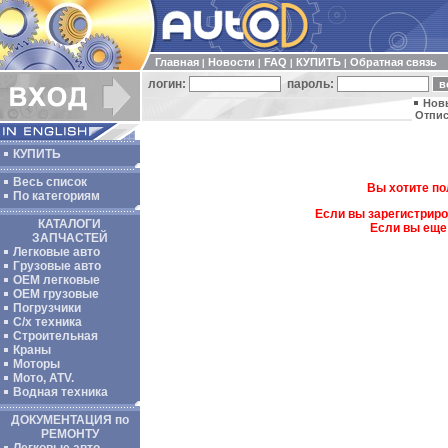
Главная
Новости
FAQ
КУПИТЬ
Обратная связь
|
|
|
|
логин:
пароль:
Нов
Отпис
КУПИТЬ
Весь список
Вы хотите по
По категориям
Если вы зарегистриро
КАТАЛОГИ
Если вы еще
ЗАПЧАСТЕЙ
Легковые авто
Грузовые авто
ОЕМ легковые
OEM грузовые
Погрузчики
С/х техника
Строительная
Краны
Моторы
Мото, ATV.
Водная техника
ДОКУМЕНТАЦИЯ по
РЕМОНТУ