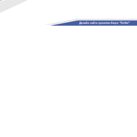
Дизайн сайта креатив-бюро "DoNe"