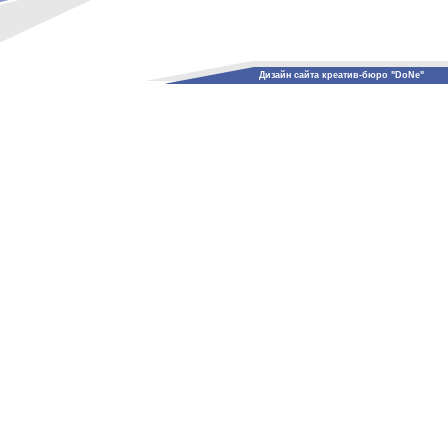
Дизайн сайта креатив-бюро "DoNe"