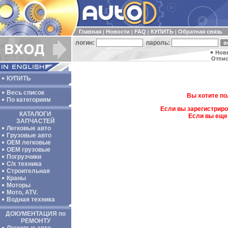
Главная
Новости
FAQ
КУПИТЬ
Обратная связь
|
|
|
|
логин:
пароль:
Нов
Отпис
КУПИТЬ
Весь список
Вы хотите по
По категориям
Если вы зарегистриро
КАТАЛОГИ
Если вы еще
ЗАПЧАСТЕЙ
Легковые авто
Грузовые авто
ОЕМ легковые
OEM грузовые
Погрузчики
С/х техника
Строительная
Краны
Моторы
Мото, ATV.
Водная техника
ДОКУМЕНТАЦИЯ по
РЕМОНТУ