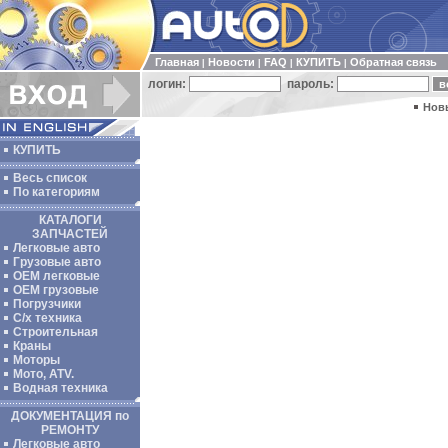
Главная
Новости
FAQ
КУПИТЬ
Обратная связь
|
|
|
|
логин:
пароль:
Нов
КУПИТЬ
Весь список
По категориям
КАТАЛОГИ
ЗАПЧАСТЕЙ
Легковые авто
Грузовые авто
ОЕМ легковые
OEM грузовые
Погрузчики
С/х техника
Строительная
Краны
Моторы
Мото, ATV.
Водная техника
ДОКУМЕНТАЦИЯ по
РЕМОНТУ
Легковые авто