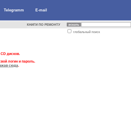
Telegramm
E-mail
КНИГИ ПО РЕМОНТУ
глобальный поиск
 CD дисков.
вой логин и пароль.
ажав сюда
.