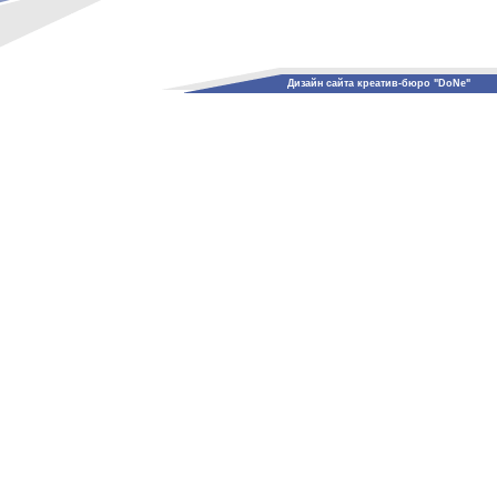
Дизайн сайта креатив-бюро "DoNe"