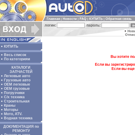
Главная
Новости
FAQ
КУПИТЬ
Обратная связь
|
|
|
|
логин:
пароль:
Нов
Отпис
КУПИТЬ
Весь список
Вы хотите по
По категориям
Если вы зарегистриро
КАТАЛОГИ
Если вы еще
ЗАПЧАСТЕЙ
Легковые авто
Грузовые авто
ОЕМ легковые
OEM грузовые
Погрузчики
С/х техника
Строительная
Краны
Моторы
Мото, ATV.
Водная техника
ДОКУМЕНТАЦИЯ по
РЕМОНТУ