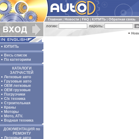
Главная
Новости
FAQ
КУПИТЬ
Обратная связь
|
|
|
|
логин:
пароль:
Нов
КУПИТЬ
Весь список
По категориям
КАТАЛОГИ
ЗАПЧАСТЕЙ
Легковые авто
Грузовые авто
ОЕМ легковые
OEM грузовые
Погрузчики
С/х техника
Строительная
Краны
Моторы
Мото, ATV.
Водная техника
ДОКУМЕНТАЦИЯ по
РЕМОНТУ
Легковые авто