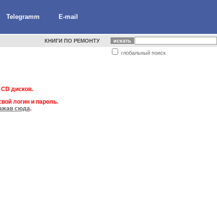
Telegramm
E-mail
КНИГИ ПО РЕМОНТУ
глобальный поиск
 CD дисков.
вой логин и пароль.
ажав сюда
.