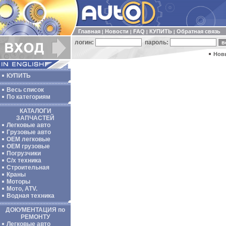
Главная
Новости
FAQ
КУПИТЬ
Обратная связь
|
|
|
|
логин:
пароль:
Нов
КУПИТЬ
Весь список
По категориям
КАТАЛОГИ
ЗАПЧАСТЕЙ
Легковые авто
Грузовые авто
ОЕМ легковые
OEM грузовые
Погрузчики
С/х техника
Строительная
Краны
Моторы
Мото, ATV.
Водная техника
ДОКУМЕНТАЦИЯ по
РЕМОНТУ
Легковые авто