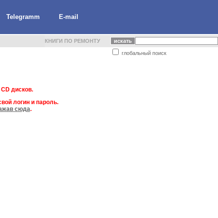
Telegramm
E-mail
КНИГИ ПО РЕМОНТУ
глобальный поиск
 CD дисков.
вой логин и пароль.
ажав сюда
.