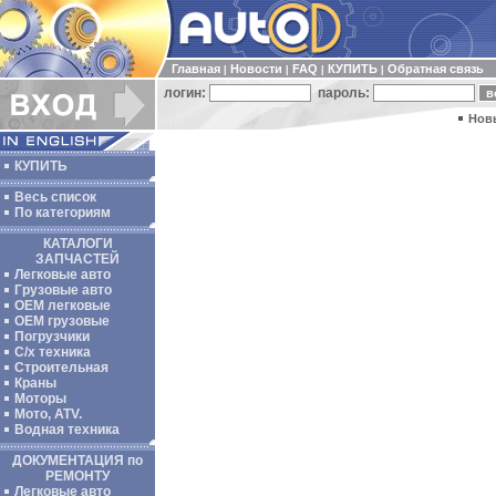
Главная
Новости
FAQ
КУПИТЬ
Обратная связь
|
|
|
|
логин:
пароль:
Нов
КУПИТЬ
Весь список
По категориям
КАТАЛОГИ
ЗАПЧАСТЕЙ
Легковые авто
Грузовые авто
ОЕМ легковые
OEM грузовые
Погрузчики
С/х техника
Строительная
Краны
Моторы
Мото, ATV.
Водная техника
ДОКУМЕНТАЦИЯ по
РЕМОНТУ
Легковые авто