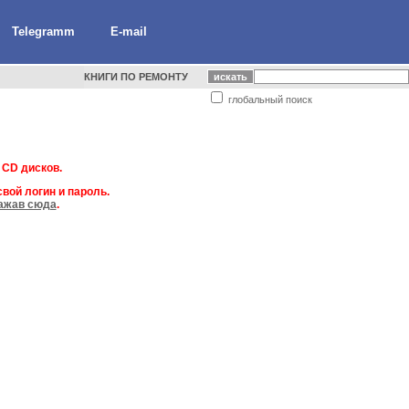
Telegramm
E-mail
КНИГИ ПО РЕМОНТУ
глобальный поиск
 CD дисков.
вой логин и пароль.
ажав сюда
.