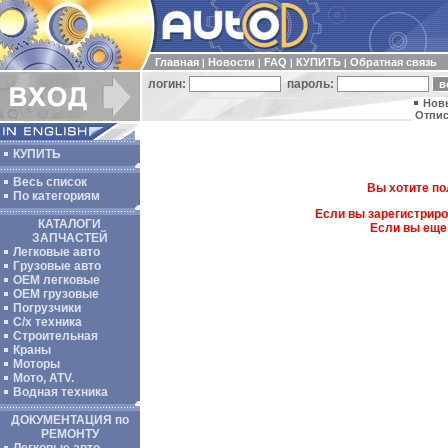
Главная
Новости
FAQ
КУПИТЬ
Обратная связь
|
|
|
|
логин:
пароль:
Нов
Отпис
КУПИТЬ
Весь список
Вы хотите по
По категориям
Если вы зарегистриро
КАТАЛОГИ
Если вы еще
ЗАПЧАСТЕЙ
Легковые авто
Грузовые авто
ОЕМ легковые
OEM грузовые
Погрузчики
С/х техника
Строительная
Краны
Моторы
Мото, ATV.
Водная техника
ДОКУМЕНТАЦИЯ по
РЕМОНТУ