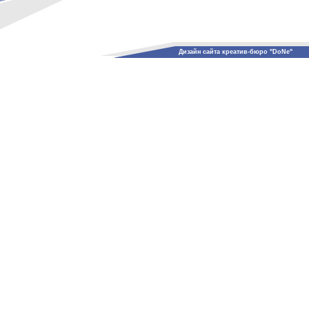
Дизайн сайта креатив-бюро "DoNe"