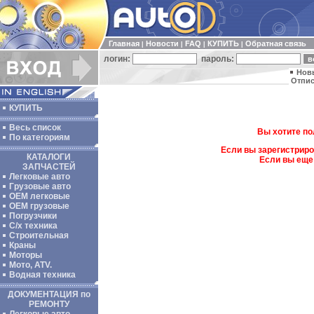
Главная
Новости
FAQ
КУПИТЬ
Обратная связь
|
|
|
|
логин:
пароль:
Нов
Отпис
КУПИТЬ
Весь список
Вы хотите по
По категориям
Если вы зарегистриро
КАТАЛОГИ
Если вы еще
ЗАПЧАСТЕЙ
Легковые авто
Грузовые авто
ОЕМ легковые
OEM грузовые
Погрузчики
С/х техника
Строительная
Краны
Моторы
Мото, ATV.
Водная техника
ДОКУМЕНТАЦИЯ по
РЕМОНТУ