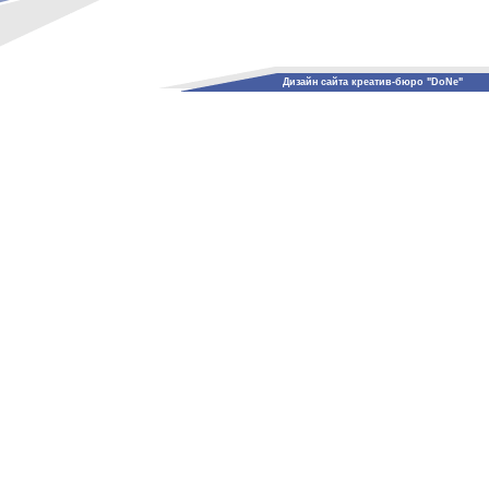
Дизайн сайта креатив-бюро "DoNe"