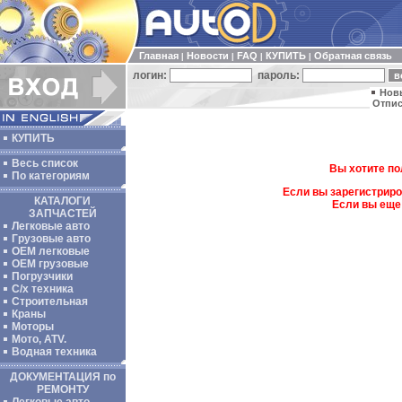
Главная
Новости
FAQ
КУПИТЬ
Обратная связь
|
|
|
|
логин:
пароль:
Нов
Отпис
КУПИТЬ
Весь список
Вы хотите по
По категориям
Если вы зарегистриро
КАТАЛОГИ
Если вы еще
ЗАПЧАСТЕЙ
Легковые авто
Грузовые авто
ОЕМ легковые
OEM грузовые
Погрузчики
С/х техника
Строительная
Краны
Моторы
Мото, ATV.
Водная техника
ДОКУМЕНТАЦИЯ по
РЕМОНТУ