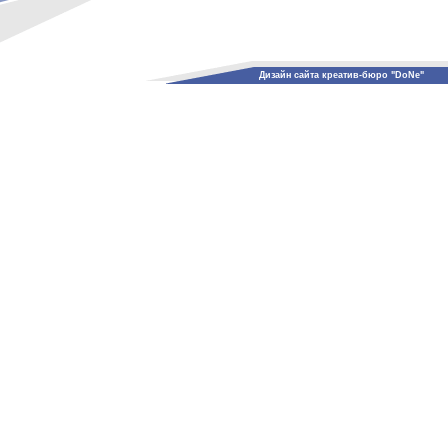
Дизайн сайта креатив-бюро "DoNe"