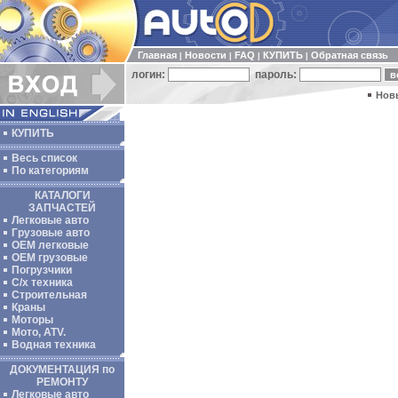
Главная
Новости
FAQ
КУПИТЬ
Обратная связь
|
|
|
|
логин:
пароль:
Нов
КУПИТЬ
Весь список
По категориям
КАТАЛОГИ
ЗАПЧАСТЕЙ
Легковые авто
Грузовые авто
ОЕМ легковые
OEM грузовые
Погрузчики
С/х техника
Строительная
Краны
Моторы
Мото, ATV.
Водная техника
ДОКУМЕНТАЦИЯ по
РЕМОНТУ
Легковые авто