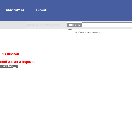
Telegramm
E-mail
КНИГИ ПО РЕМОНТУ
глобальный поиск
 CD дисков.
вой логин и пароль.
ажав сюда
.