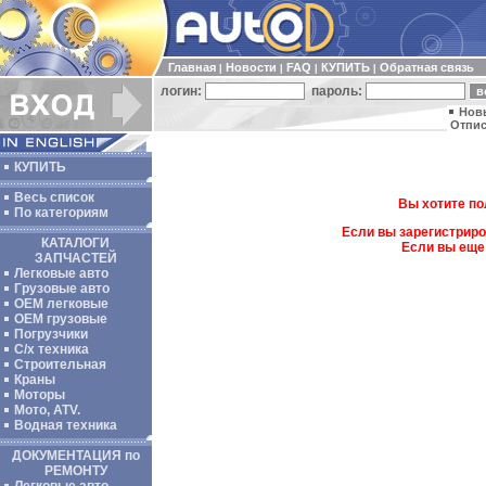
Главная
Новости
FAQ
КУПИТЬ
Обратная связь
|
|
|
|
логин:
пароль:
Нов
Отпис
КУПИТЬ
Весь список
Вы хотите по
По категориям
Если вы зарегистриро
КАТАЛОГИ
Если вы еще
ЗАПЧАСТЕЙ
Легковые авто
Грузовые авто
ОЕМ легковые
OEM грузовые
Погрузчики
С/х техника
Строительная
Краны
Моторы
Мото, ATV.
Водная техника
ДОКУМЕНТАЦИЯ по
РЕМОНТУ