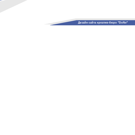
Дизайн сайта креатив-бюро "DoNe"