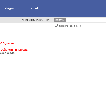
Telegramm
E-mail
КНИГИ ПО РЕМОНТУ
глобальный поиск
 CD дисков.
вой логин и пароль.
ажав сюда
.