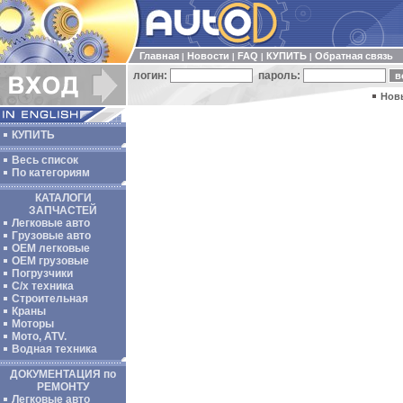
Главная
Новости
FAQ
КУПИТЬ
Обратная связь
|
|
|
|
логин:
пароль:
Нов
КУПИТЬ
Весь список
По категориям
КАТАЛОГИ
ЗАПЧАСТЕЙ
Легковые авто
Грузовые авто
ОЕМ легковые
OEM грузовые
Погрузчики
С/х техника
Строительная
Краны
Моторы
Мото, ATV.
Водная техника
ДОКУМЕНТАЦИЯ по
РЕМОНТУ
Легковые авто