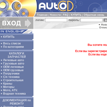
Главная
Новости
FAQ
КУПИТЬ
Обратная связь
|
|
|
|
логин:
пароль:
Нов
Отпис
КУПИТЬ
Весь список
Вы хотите по
По категориям
Если вы зарегистриро
КАТАЛОГИ
Если вы еще
ЗАПЧАСТЕЙ
Легковые авто
Грузовые авто
ОЕМ легковые
OEM грузовые
Погрузчики
С/х техника
Строительная
Краны
Моторы
Мото, ATV.
Водная техника
ДОКУМЕНТАЦИЯ по
РЕМОНТУ