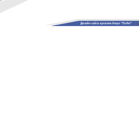
Дизайн сайта креатив-бюро "DoNe"