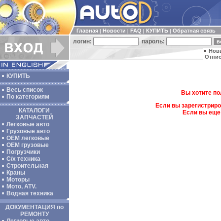
Главная
Новости
FAQ
КУПИТЬ
Обратная связь
|
|
|
|
логин:
пароль:
Нов
Отпис
КУПИТЬ
Весь список
Вы хотите по
По категориям
Если вы зарегистриро
КАТАЛОГИ
Если вы еще
ЗАПЧАСТЕЙ
Легковые авто
Грузовые авто
ОЕМ легковые
OEM грузовые
Погрузчики
С/х техника
Строительная
Краны
Моторы
Мото, ATV.
Водная техника
ДОКУМЕНТАЦИЯ по
РЕМОНТУ