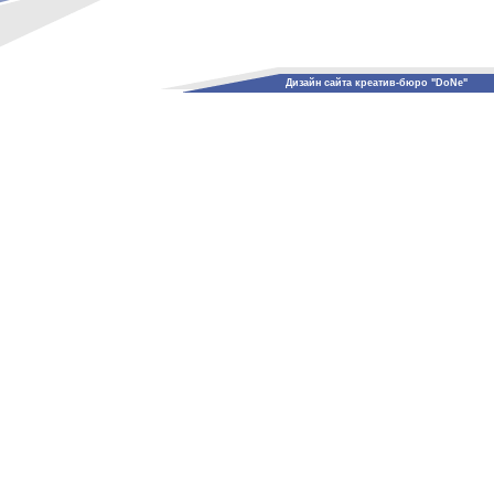
Дизайн сайта креатив-бюро "DoNe"