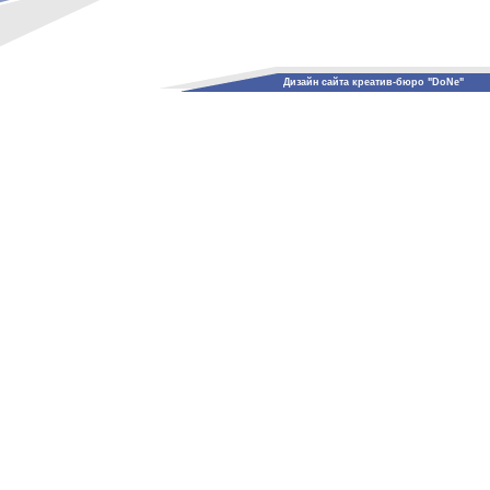
Дизайн сайта креатив-бюро "DoNe"