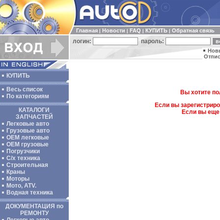
Главная
Новости
FAQ
КУПИТЬ
Обратная связь
|
|
|
|
логин:
пароль:
Нов
Отпис
КУПИТЬ
Весь список
Вы хотите по
По категориям
Если вы зарегистриро
КАТАЛОГИ
Если вы еще
ЗАПЧАСТЕЙ
Легковые авто
Грузовые авто
ОЕМ легковые
OEM грузовые
Погрузчики
С/х техника
Строительная
Краны
Моторы
Мото, ATV.
Водная техника
ДОКУМЕНТАЦИЯ по
РЕМОНТУ