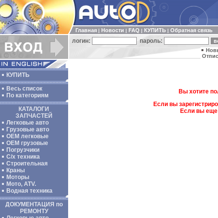
Главная
Новости
FAQ
КУПИТЬ
Обратная связь
|
|
|
|
логин:
пароль:
Нов
Отпис
КУПИТЬ
Весь список
Вы хотите по
По категориям
Если вы зарегистриро
КАТАЛОГИ
Если вы еще
ЗАПЧАСТЕЙ
Легковые авто
Грузовые авто
ОЕМ легковые
OEM грузовые
Погрузчики
С/х техника
Строительная
Краны
Моторы
Мото, ATV.
Водная техника
ДОКУМЕНТАЦИЯ по
РЕМОНТУ