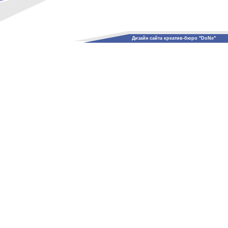
Дизайн сайта креатив-бюро "DoNe"