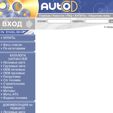
Главная
Новости
FAQ
КУПИТЬ
Обратная связь
|
|
|
|
логин:
пароль:
Нов
КУПИТЬ
Весь список
По категориям
КАТАЛОГИ
ЗАПЧАСТЕЙ
Легковые авто
Грузовые авто
ОЕМ легковые
OEM грузовые
Погрузчики
С/х техника
Строительная
Краны
Моторы
Мото, ATV.
Водная техника
ДОКУМЕНТАЦИЯ по
РЕМОНТУ
Легковые авто