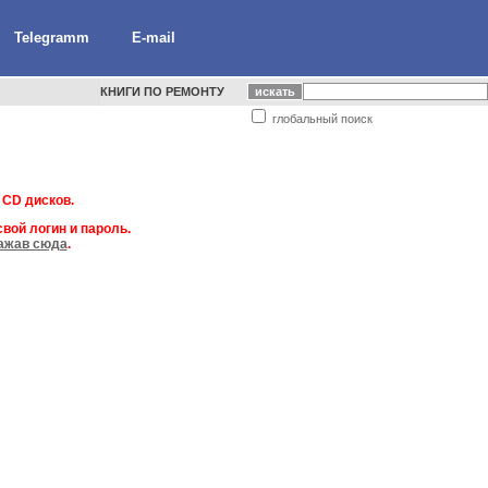
Telegramm
E-mail
КНИГИ ПО РЕМОНТУ
глобальный поиск
 CD дисков.
вой логин и пароль.
ажав сюда
.