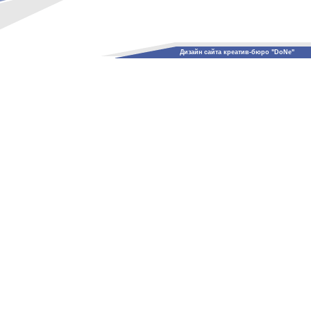
Дизайн сайта креатив-бюро "DoNe"