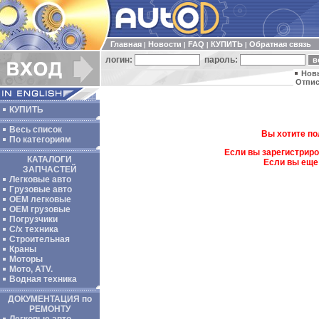
Главная
Новости
FAQ
КУПИТЬ
Обратная связь
|
|
|
|
логин:
пароль:
Нов
Отпис
КУПИТЬ
Весь список
Вы хотите по
По категориям
Если вы зарегистриро
КАТАЛОГИ
Если вы еще
ЗАПЧАСТЕЙ
Легковые авто
Грузовые авто
ОЕМ легковые
OEM грузовые
Погрузчики
С/х техника
Строительная
Краны
Моторы
Мото, ATV.
Водная техника
ДОКУМЕНТАЦИЯ по
РЕМОНТУ