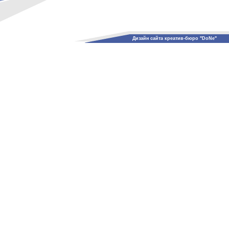
Дизайн сайта креатив-бюро "DoNe"