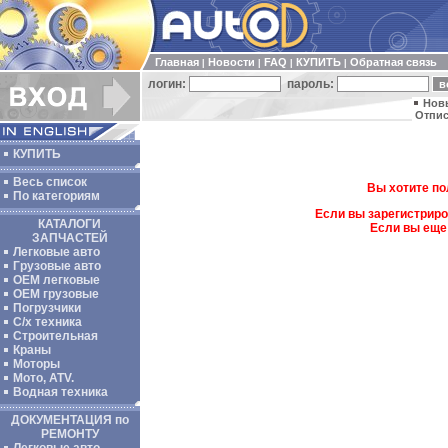
Главная
Новости
FAQ
КУПИТЬ
Обратная связь
|
|
|
|
логин:
пароль:
Нов
Отпис
КУПИТЬ
Весь список
Вы хотите по
По категориям
Если вы зарегистриро
КАТАЛОГИ
Если вы еще
ЗАПЧАСТЕЙ
Легковые авто
Грузовые авто
ОЕМ легковые
OEM грузовые
Погрузчики
С/х техника
Строительная
Краны
Моторы
Мото, ATV.
Водная техника
ДОКУМЕНТАЦИЯ по
РЕМОНТУ