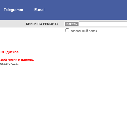
Telegramm
E-mail
КНИГИ ПО РЕМОНТУ
глобальный поиск
 CD дисков.
вой логин и пароль.
ажав сюда
.