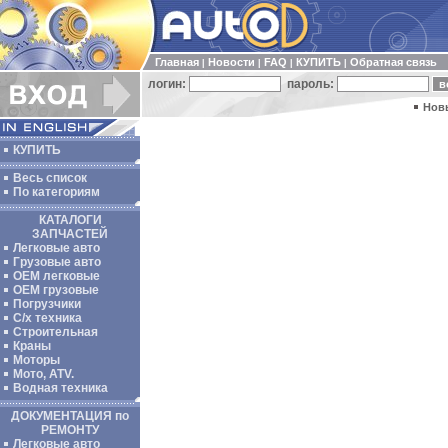
Главная
Новости
FAQ
КУПИТЬ
Обратная связь
|
|
|
|
логин:
пароль:
Нов
КУПИТЬ
Весь список
По категориям
КАТАЛОГИ
ЗАПЧАСТЕЙ
Легковые авто
Грузовые авто
ОЕМ легковые
OEM грузовые
Погрузчики
С/х техника
Строительная
Краны
Моторы
Мото, ATV.
Водная техника
ДОКУМЕНТАЦИЯ по
РЕМОНТУ
Легковые авто