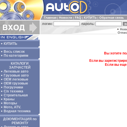
Главная
Новости
FAQ
КУПИТЬ
Обратная связь
|
|
|
|
логин:
пароль:
Нов
Отпис
КУПИТЬ
Весь список
Вы хотите по
По категориям
Если вы зарегистриро
КАТАЛОГИ
Если вы еще
ЗАПЧАСТЕЙ
Легковые авто
Грузовые авто
ОЕМ легковые
OEM грузовые
Погрузчики
С/х техника
Строительная
Краны
Моторы
Мото, ATV.
Водная техника
ДОКУМЕНТАЦИЯ по
РЕМОНТУ