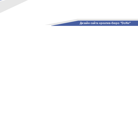
Дизайн сайта креатив-бюро "DoNe"