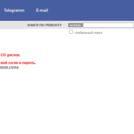
Telegramm
E-mail
КНИГИ ПО РЕМОНТУ
глобальный поиск
 CD дисков.
вой логин и пароль.
ажав сюда
.