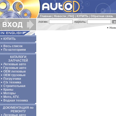
Главная
Новости
FAQ
КУПИТЬ
Обратная связь
|
|
|
|
логин:
пароль:
Нов
КУПИТЬ
Весь список
По категориям
КАТАЛОГИ
ЗАПЧАСТЕЙ
Легковые авто
Грузовые авто
ОЕМ легковые
OEM грузовые
Погрузчики
С/х техника
Строительная
Краны
Моторы
Мото, ATV.
Водная техника
ДОКУМЕНТАЦИЯ по
РЕМОНТУ
Легковые авто