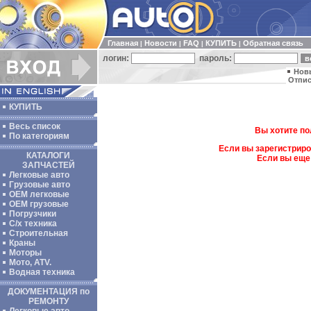
Главная
Новости
FAQ
КУПИТЬ
Обратная связь
|
|
|
|
логин:
пароль:
Нов
Отпис
КУПИТЬ
Весь список
Вы хотите по
По категориям
Если вы зарегистриро
КАТАЛОГИ
Если вы еще
ЗАПЧАСТЕЙ
Легковые авто
Грузовые авто
ОЕМ легковые
OEM грузовые
Погрузчики
С/х техника
Строительная
Краны
Моторы
Мото, ATV.
Водная техника
ДОКУМЕНТАЦИЯ по
РЕМОНТУ