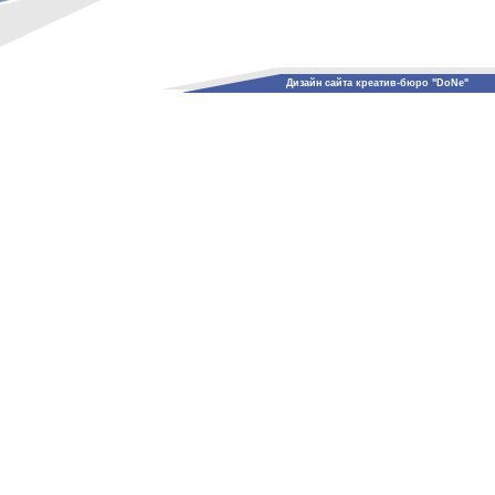
Дизайн сайта креатив-бюро "DoNe"