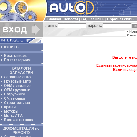
Главная
Новости
FAQ
КУПИТЬ
Обратная связь
|
|
|
|
логин:
пароль:
Нов
Отпис
КУПИТЬ
Весь список
Вы хотите по
По категориям
Если вы зарегистриро
КАТАЛОГИ
Если вы еще
ЗАПЧАСТЕЙ
Легковые авто
Грузовые авто
ОЕМ легковые
OEM грузовые
Погрузчики
С/х техника
Строительная
Краны
Моторы
Мото, ATV.
Водная техника
ДОКУМЕНТАЦИЯ по
РЕМОНТУ