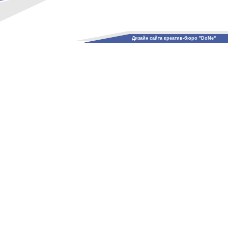
Дизайн сайта креатив-бюро "DoNe"