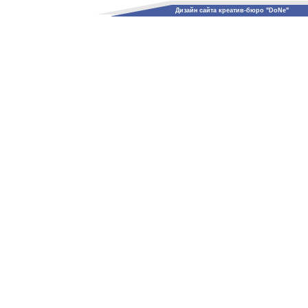
Дизайн сайта креатив-бюро "DoNe"