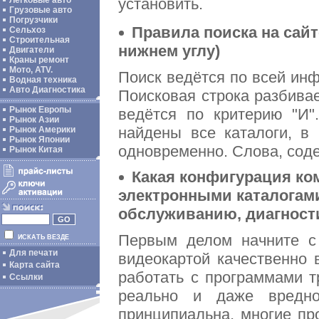
Легковые авто
установить.
Грузовые авто
Погрузчики
Правила поиска на сай
Сельхоз
Строительная
нижнем углу)
Двигатели
Краны ремонт
Мото, ATV.
Поиск ведётся по всей инф
Водная техника
Авто Диагностика
Поисковая строка разбива
Рынок Европы
ведётся по критерию "И"
Рынок Азии
найдены все каталоги, в
Рынок Америки
Рынок Японии
одновременно. Слова, сод
Рынок Китая
Какая конфигурация ко
электронными каталогами
обслуживанию, диагност
Первым делом начните с 
ИСКАТЬ ВЕЗДЕ
Для печати
видеокартой качественно 
Карта сайта
работать с программами 
Ссылки
реально и даже вредно
принципиальна, многие пр