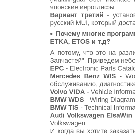
японские иероглифы
Вариант третий
- устано
русский MUI, который дост
Почему многие програм
ETKA, ETOS и т.д?
А потому, что это на раз
Запчастей". Приведем неб
EPC
- Electronic Parts Cat
Mercedes Benz WIS
- Wor
обслуживанию, диагностик
Volvo VIDA
- Vehicle Informa
BMW WDS
- Wiring Diagra
BMW TIS
- Technical Inform
Audi Volkswagen ElsaWin
Volkswagen
И когда вы хотите заказат