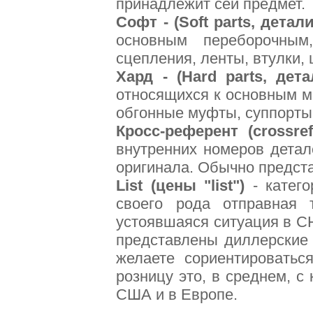
принадлежит сей предмет.
Софт - (Soft parts, детал
основным переборочным,
сцепления, ленты, втулки, 
Хард - (Hard parts, дет
относящихся к основным м
обгонные муфты, суппорты, 
Кросс-референт (crossref
внутренних номеров детал
оригинала. Обычно предст
List (цены "list")
- катего
своего рода отправная 
устоявшаяся ситуация в СНГ
представлены диллерские 
желаете сориентироватьс
розницу это, в среднем, с
США и в Европе.