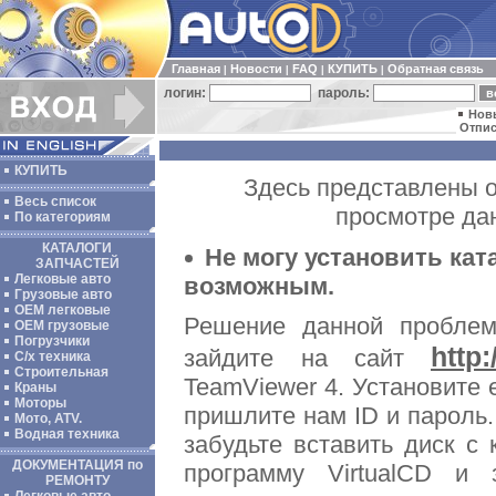
Главная
Новости
FAQ
КУПИТЬ
Обратная связь
|
|
|
|
логин:
пароль:
Нов
Отпис
КУПИТЬ
Здесь представлены о
Весь список
просмотре да
По категориям
КАТАЛОГИ
Не могу установить кат
ЗАПЧАСТЕЙ
Легковые авто
возможным.
Грузовые авто
ОЕМ легковые
Решение данной проблем
OEM грузовые
Погрузчики
http
зайдите на сайт
С/х техника
Строительная
TeamViewer 4. Установите 
Краны
Моторы
пришлите нам ID и пароль.
Мото, ATV.
Водная техника
забудьте вставить диск с 
ДОКУМЕНТАЦИЯ по
программу VirtualCD и 
РЕМОНТУ