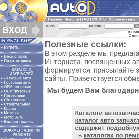
Главная
Новости
FAQ
КУПИТЬ
Обратная связь
|
|
|
|
логин:
пароль:
Нов
Отпис
Полезные ссылки:
КУПИТЬ
В этом разделе мы предлаг
Весь список
Интернета, посвященных ав
По категориям
формируется, присылайте 
КАТАЛОГИ
ЗАПЧАСТЕЙ
сайты. Приветствуется обм
Легковые авто
Грузовые авто
ОЕМ легковые
Мы будем Вам благодарны
OEM грузовые
Погрузчики
С/х техника
Строительная
Краны
Каталоги автозапча
Моторы
Мото, ATV.
каталог авто запчас
Водная техника
содержит подробную
ДОКУМЕНТАЦИЯ по
каталогах по рем
РЕМОНТУ
. В