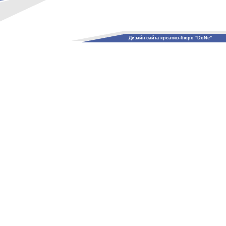
Дизайн сайта креатив-бюро "DoNe"