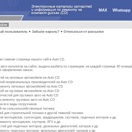
MAX
Whatsapp
ый пользователь
Забыли пароль?
Отписаться от рассылки
ая главная страница нашего сайта Auto CD.
авто каталогов на сайте, выдача разбита по страницам, на каждой странице 30 позици
 к оформлению заказа.
тей на легковые автомобили на Auto CD
стей неоригинальных производителей на Auto CD
емонту легковых автомобилей на Auto CD
тей на грузовые автомобили на Auto CD
пчастей для грузовых авто на Auto CD
о ремонту грузовых авто на Auto CD
на все виды погрузчиков.
й на сельскохозяйственную технику.
ей для строительной техники и другой тяжелой техники.
для мотоциклов, сенгоходов, квадроциклов, скутеров, лодочных моторов и др.
емонту мотоциклов, скутеров, ATV и др.
стей для лодочных моторов, дизельных двигателей, катеров и др.
монту лодочных моторов, дизельных двигателей, катеров и др.