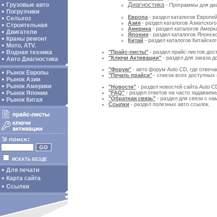
Диагностика
Грузовые авто
- Программы для диа
Погрузчики
Европа
- раздел каталогов Европей
Сельхоз
Азия
- раздел каталогов Азиатского
Строительная
Америка
- раздел каталогов Амерка
Двигатели
Япония
- раздел каталогов Японско
Краны ремонт
Китай
- раздел каталогов Китайског
Мото, ATV.
Водная техника
"Прайс-листы"
- раздел прайс-листов дос
"Ключи Активации"
- раздел для заказа 
Авто Диагностика
"Форум"
- авто форум Auto CD, где отвеча
Рынок Европы
"Печать прайса"
- список всех доступных 
Рынок Азии
Рынок Америки
"Новости"
- раздел новостей сайта Auto C
Рынок Японии
"FAQ"
- раздел ответов на часто задаваем
"Обратная связь"
- раздел для связи с на
Рынок Китая
Ссылки
- раздел полезных авто ссылок.
ИСКАТЬ ВЕЗДЕ
Для печати
Карта сайта
Ссылки