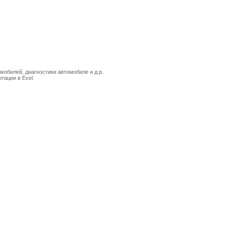
мобилей, диагностики автомобиле и д.р.
тации в Exel.