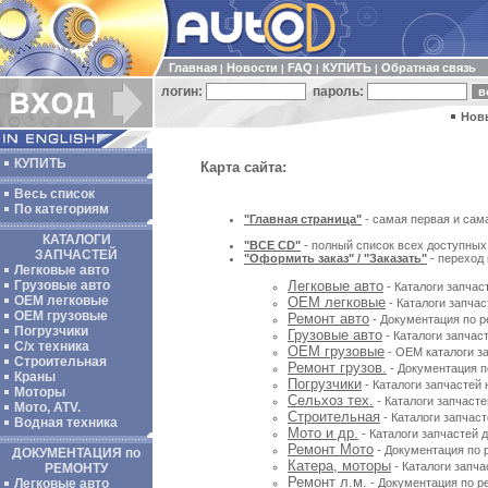
Главная
Новости
FAQ
КУПИТЬ
Обратная связь
|
|
|
|
логин:
пароль:
Нов
КУПИТЬ
Карта сайта:
Весь список
По категориям
"Главная страница"
- самая первая и сам
КАТАЛОГИ
"ВСЕ CD"
- полный список всех доступных 
ЗАПЧАСТЕЙ
"Оформить заказ" / "Заказать"
- переход
Легковые авто
Грузовые авто
Легковые авто
- Каталоги запчас
ОЕМ легковые
ОЕМ легковые
- Каталоги запча
OEM грузовые
Ремонт авто
- Документация по р
Погрузчики
Грузовые авто
- Каталоги запчас
С/х техника
OEM грузовые
- OEM каталоги за
Строительная
Ремонт грузов.
- Документация п
Краны
Погрузчики
- Каталоги запчастей 
Моторы
Сельхоз тех.
- Каталоги запчасте
Мото, ATV.
Строительная
- Каталоги запчаст
Водная техника
Мото и др.
- Каталоги запчастей 
Ремонт Мото
- Документация по р
ДОКУМЕНТАЦИЯ по
Катера, моторы
- Каталоги запча
РЕМОНТУ
Ремонт л.м.
Легковые авто
- Документация по ре