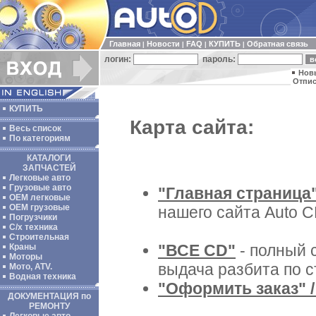
Главная
Новости
FAQ
КУПИТЬ
Обратная связь
|
|
|
|
логин:
пароль:
Нов
Отпис
КУПИТЬ
Карта сайта:
Весь список
По категориям
КАТАЛОГИ
ЗАПЧАСТЕЙ
Легковые авто
Грузовые авто
"Главная страница
ОЕМ легковые
OEM грузовые
нашего сайта Auto C
Погрузчики
С/х техника
Строительная
"ВСЕ CD"
- полный с
Краны
Моторы
выдача разбита по с
Мото, ATV.
Водная техника
"Оформить заказ" /
ДОКУМЕНТАЦИЯ по
РЕМОНТУ