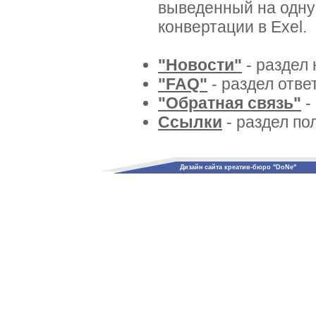
выведенный на одну
конвертации в Exel.
"Новости"
- раздел 
"FAQ"
- раздел отве
"Обратная связь"
-
Ссылки
- раздел по
Дизайн сайта креатив-бюро "DoNe"