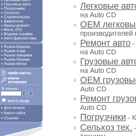
Легковые авто
Легковые авт
Грузовые авто
Погрузчики
Сельхоз
на Auto CD
Строительная
Двигатели
ОЕМ легковы
Краны ремонт
Мото, ATV.
производителей 
Водная техника
Авто Диагностика
Ремонт авто
-
Рынок Европы
на Auto CD
Рынок Азии
Рынок Америки
Грузовые авт
Рынок Японии
Рынок Китая
на Auto CD
OEM грузовы
Auto CD
Ремонт грузо
ИСКАТЬ ВЕЗДЕ
Auto CD
Для печати
Карта сайта
Погрузчики
- 
Ссылки
Сельхоз тех.
-