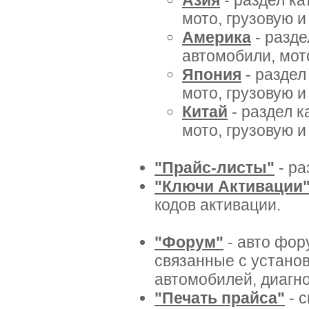
Азия
- раздел ка
мото, грузовую и
Америка
- разде
автомобили, мото
Япония
- раздел
мото, грузовую и
Китай
- раздел к
мото, грузовую и
"Прайс-листы"
- ра
"Ключи Активации
кодов активации.
"Форум"
- авто фор
связанные с установ
автомобилей, диагно
"Печать прайса"
- с