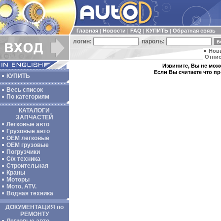
Главная
Новости
FAQ
КУПИТЬ
Обратная связь
|
|
|
|
логин:
пароль:
Нов
Отпис
Извините, Вы не може
Если Вы считаете что п
КУПИТЬ
Весь список
По категориям
КАТАЛОГИ
ЗАПЧАСТЕЙ
Легковые авто
Грузовые авто
ОЕМ легковые
OEM грузовые
Погрузчики
С/х техника
Строительная
Краны
Моторы
Мото, ATV.
Водная техника
ДОКУМЕНТАЦИЯ по
РЕМОНТУ