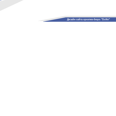
Дизайн сайта креатив-бюро "DoNe"