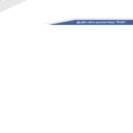
Дизайн сайта креатив-бюро "DoNe"