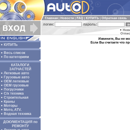
Главная
Новости
FAQ
КУПИТЬ
Обратная связь
|
|
|
|
логин:
пароль:
Нов
Отпис
Извините, Вы не мож
Если Вы считаете что п
КУПИТЬ
Весь список
По категориям
КАТАЛОГИ
ЗАПЧАСТЕЙ
Легковые авто
Грузовые авто
ОЕМ легковые
OEM грузовые
Погрузчики
С/х техника
Строительная
Краны
Моторы
Мото, ATV.
Водная техника
ДОКУМЕНТАЦИЯ по
РЕМОНТУ