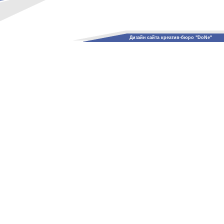
Дизайн сайта креатив-бюро "DoNe"