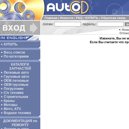
Главная
Новости
FAQ
КУПИТЬ
Обратная связь
|
|
|
|
логин:
пароль:
Нов
Отпис
Извините, Вы не м
Если Вы считаете что п
КУПИТЬ
Весь список
По категориям
КАТАЛОГИ
ЗАПЧАСТЕЙ
Легковые авто
Грузовые авто
ОЕМ легковые
OEM грузовые
Погрузчики
С/х техника
Строительная
Краны
Моторы
Мото, ATV.
Водная техника
ДОКУМЕНТАЦИЯ по
РЕМОНТУ