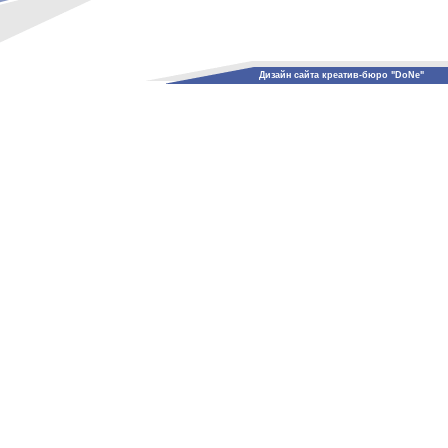
Дизайн сайта креатив-бюро "DoNe"