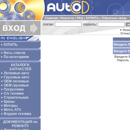
Главная
Новости
FAQ
КУПИТЬ
Обратная связь
|
|
|
|
логин:
пароль:
Нов
Отпис
КУПИТЬ
Введите Л
Введите E-
Весь список
По категориям
Введите В
Пароль 
КАТАЛОГИ
ЗАПЧАСТЕЙ
Легковые авто
Грузовые авто
ОЕМ легковые
OEM грузовые
Погрузчики
С/х техника
Строительная
Краны
Моторы
Мото, ATV.
Водная техника
ДОКУМЕНТАЦИЯ по
РЕМОНТУ