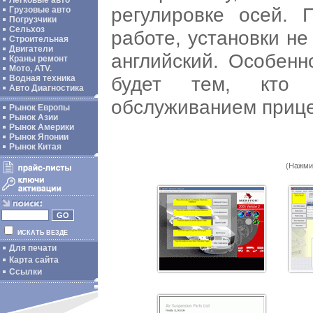
Легковые авто
регулировке осей. 
Грузовые авто
Погрузчики
Сельхоз
работе, установки не
Строительная
Двигатели
английский. Особенн
Краны ремонт
Мото, ATV.
будет тем, кто 
Водная техника
Авто Диагностика
обслуживанием прице
Рынок Европы
Рынок Азии
Рынок Америки
Рынок Японии
Рынок Китая
(Нажми
ИСКАТЬ ВЕЗДЕ
Для печати
Карта сайта
Ссылки