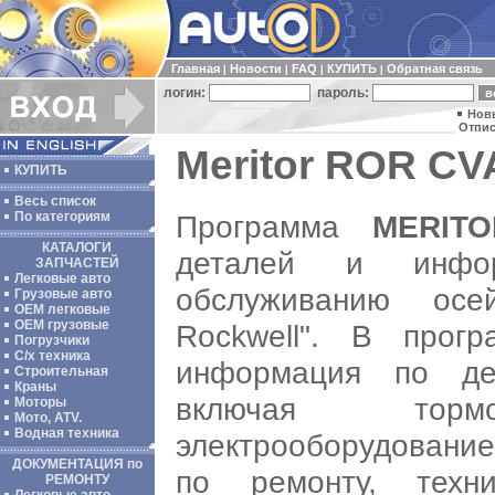
Главная
Новости
FAQ
КУПИТЬ
Обратная связь
|
|
|
|
логин:
пароль:
Нов
Отпис
Meritor ROR CVA
КУПИТЬ
Весь список
Программа
MERIT
По категориям
КАТАЛОГИ
деталей и инфо
ЗАПЧАСТЕЙ
Легковые авто
обслуживанию ос
Грузовые авто
ОЕМ легковые
OEM грузовые
Rockwell". В прог
Погрузчики
С/х техника
информация по де
Строительная
Краны
включая тор
Моторы
Мото, ATV.
Водная техника
электрооборудование
ДОКУМЕНТАЦИЯ по
по ремонту, техн
РЕМОНТУ