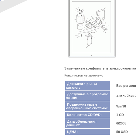
Замеченные конфликты в электронном кат
Конфликтов не замечено
Для какого рынка
Все регио
каталог:
Доступные в программе
Английский
языки:
Поддерживаемые
Win98
операционные системы:
Количество CD/DVD:
1 CD
Дата обновления
6/2005
данных:
ЦЕНА:
50 USD