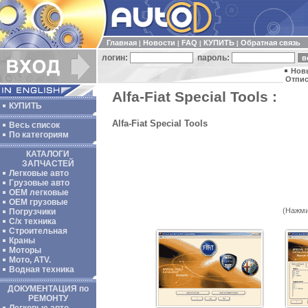
Главная
Новости
FAQ
КУПИТЬ
Обратная связь
|
|
|
|
логин:
пароль:
Нов
Отпис
Alfa-Fiat Special Tools :
КУПИТЬ
Alfa-Fiat Special Tools
Весь список
По категориям
КАТАЛОГИ
ЗАПЧАСТЕЙ
Легковые авто
Грузовые авто
ОЕМ легковые
OEM грузовые
(Нажми
Погрузчики
С/х техника
Строительная
Краны
Моторы
Мото, ATV.
Водная техника
ДОКУМЕНТАЦИЯ по
РЕМОНТУ