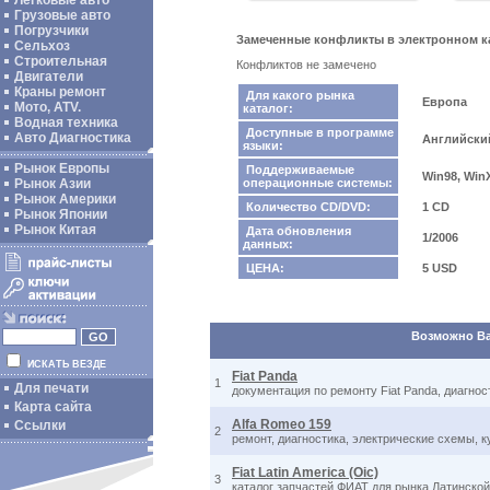
Легковые авто
Грузовые авто
Погрузчики
Замеченные конфликты в электронном ката
Сельхоз
Строительная
Конфликтов не замечено
Двигатели
Краны ремонт
Для какого рынка
Европа
Мото, ATV.
каталог:
Водная техника
Доступные в программе
Авто Диагностика
Английский
языки:
Рынок Европы
Поддерживаемые
Win98, Win
Рынок Азии
операционные системы:
Рынок Америки
Количество CD/DVD:
1 CD
Рынок Японии
Рынок Китая
Дата обновления
1/2006
данных:
ЦЕНА:
5 USD
Возможно Вас
ИСКАТЬ ВЕЗДЕ
Fiat Panda
1
Для печати
документация по ремонту Fiat Panda, диагно
Карта сайта
Alfa Romeo 159
Ссылки
2
ремонт, диагностика, электрические схемы, 
Fiat Latin America (Oic)
3
каталог запчастей ФИАТ для рынка Латинско