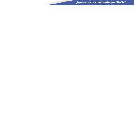
Дизайн сайта креатив-бюро "DoNe"