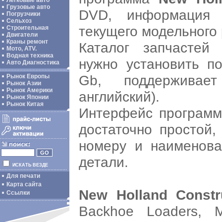
Легковые авто
Грузовые авто
DVD, информация 
Погрузчики
Сельхоз
текущего модельного 
Строительная
Двигатели
Краны ремонт
Каталог запчасте
Мото, ATV.
Водная техника
нужно установить по
Авто Диагностика
Gb, поддерживае
Рынок Европы
Рынок Азии
Рынок Америки
английский).
Рынок Японии
Рынок Китая
Интерфейс програм
достаточно простой,
номеру и наименова
детали.
ИСКАТЬ ВЕЗДЕ
Для печати
Карта сайта
New Holland Const
Ссылки
Backhoe Loaders, M