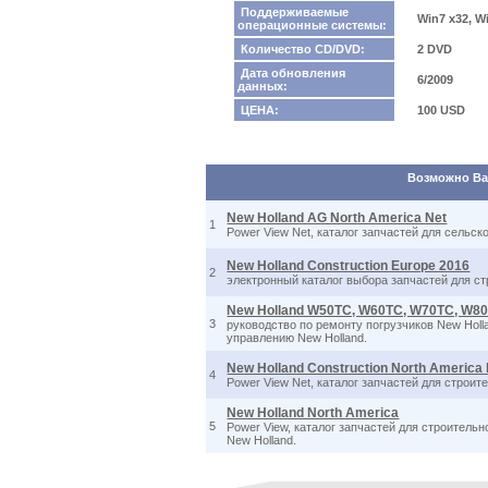
Поддерживаемые
Win7 x32, W
операционные системы:
Количество CD/DVD:
2 DVD
Дата обновления
6/2009
данных:
ЦЕНА:
100 USD
Возможно Вас
New Holland AG North America Net
1
Power View Net, каталог запчастей для сельско
New Holland Construction Europe 2016
2
электронный каталог выбора запчастей для ст
New Holland W50TC, W60TC, W70TC, W80
3
руководство по ремонту погрузчиков New Holl
управлению New Holland.
New Holland Construction North America
4
Power View Net, каталог запчастей для строит
New Holland North America
5
Power View, каталог запчастей для строительн
New Holland.