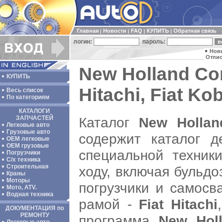
Главная
Новости
FAQ
КУПИТЬ
Обратная связь
|
|
|
|
логин:
пароль:
Нов
Отпис
New Holland Con
КУПИТЬ
Hitachi, Fiat Ko
Весь список
По категориям
КАТАЛОГИ
Каталог
New Hollan
ЗАПЧАСТЕЙ
Легковые авто
Грузовые авто
содержит каталог д
ОЕМ легковые
OEM грузовые
специальной техник
Погрузчики
С/х техника
Строительная
ходу, включая бульдо
Краны
Моторы
погрузчики и самосв
Мото, ATV.
Водная техника
рамой -
Fiat Hitachi
ДОКУМЕНТАЦИЯ по
РЕМОНТУ
программа
New Holl