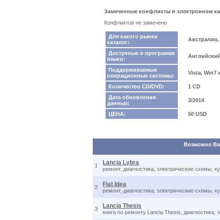
Замеченные конфликты в электронном катал
Конфликтов не замечено
Для какого рынка
Австралия
каталог:
Доступные в программе
Английский
языки:
Поддерживаемые
Vista, Win7
операционные системы:
Количество CD/DVD:
1 CD
Дата обновления
2/2014
данных:
ЦЕНА:
50 USD
Возможно Вас
Lancia Lybra
1
ремонт, диагностика, электрические схемы, к
Fiat Idea
2
ремонт, диагностика, электрические схемы, к
Lancia Thesis
3
книга по ремонту Lancia Thesis, диагностика