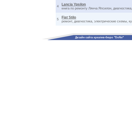
Lancia Ypsilon
4
книга по ремонту Лянча Япсилон, диагностика
Fiat Stilo
5
ремонт, диагностика, электрические схемы, к
Дизайн сайта креатив-бюро "DoNe"