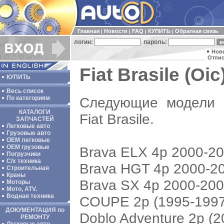
Главная
Новости
FAQ
КУПИТЬ
Обратная связь
|
|
|
|
логин:
пароль:
Нов
Отпис
Fiat Brasile (Oic)
КУПИТЬ
Весь список
Следующие модели 
По категориям
КАТАЛОГИ
Fiat Brasile.
ЗАПЧАСТЕЙ
Легковые авто
Грузовые авто
ОЕМ легковые
OEM грузовые
Brava ELX 4p 2000-2
Погрузчики
С/х техника
Brava HGT 4p 2000-2
Строительная
Краны
Brava SX 4p 2000-20
Моторы
Мото, ATV.
Водная техника
COUPE 2p (1995-1997
ДОКУМЕНТАЦИЯ по
Doblo Adventure 2p (
РЕМОНТУ