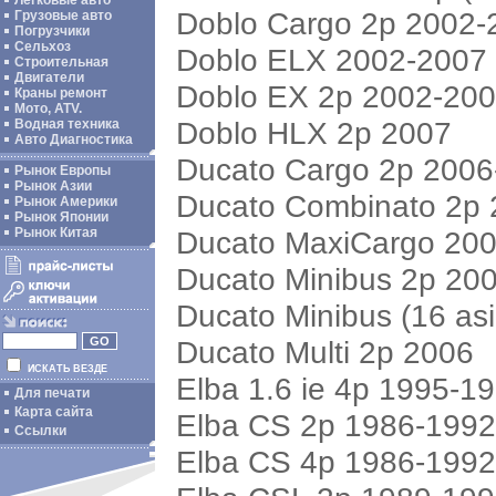
Легковые авто
Doblo Cargo 2p 2002-
Грузовые авто
Погрузчики
Сельхоз
Doblo ELX 2002-2007
Строительная
Двигатели
Doblo EX 2p 2002-20
Краны ремонт
Мото, ATV.
Doblo HLX 2p 2007
Водная техника
Авто Диагностика
Ducato Cargo 2p 2006
Рынок Европы
Рынок Азии
Ducato Combinato 2p
Рынок Америки
Рынок Японии
Ducato MaxiCargo 20
Рынок Китая
Ducato Minibus 2p 20
Ducato Minibus (16 as
Ducato Multi 2p 2006
ИСКАТЬ ВЕЗДЕ
Elba 1.6 ie 4p 1995-1
Для печати
Карта сайта
Elba CS 2p 1986-199
Ссылки
Elba CS 4p 1986-199