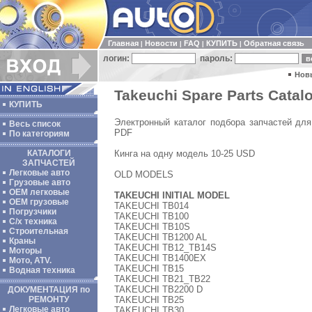
Главная
Новости
FAQ
КУПИТЬ
Обратная связь
|
|
|
|
логин:
пароль:
Нов
Takeuchi Spare Parts Catalo
КУПИТЬ
Электронный каталог подбора запчастей для
Весь список
PDF
По категориям
Кинга на одну модель 10-25 USD
КАТАЛОГИ
ЗАПЧАСТЕЙ
Легковые авто
OLD MODELS
Грузовые авто
ОЕМ легковые
TAKEUCHI INITIAL MODEL
OEM грузовые
TAKEUCHI TB014
Погрузчики
TAKEUCHI TB100
С/х техника
TAKEUCHI TB10S
Строительная
TAKEUCHI TB1200 AL
Краны
TAKEUCHI TB12_TB14S
Моторы
TAKEUCHI TB1400EX
Мото, ATV.
TAKEUCHI TB15
Водная техника
TAKEUCHI TB21_TB22
TAKEUCHI TB2200 D
ДОКУМЕНТАЦИЯ по
TAKEUCHI TB25
РЕМОНТУ
Легковые авто
TAKEUCHI TB30