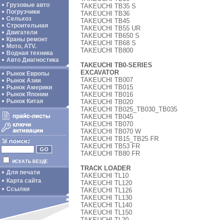
Грузовые авто
TAKEUCHI TB35 S
Погрузчики
TAKEUCHI TB36
Сельхоз
TAKEUCHI TB45
Строительная
TAKEUCHI TB55 UR
Двигатели
TAKEUCHI TB650 S
Краны ремонт
TAKEUCHI TB68 S
Мото, ATV.
TAKEUCHI TB800
Водная техника
Авто Диагностика
TAKEUCHI TB0-SERIES
EXCAVATOR
Рынок Европы
TAKEUCHI TB007
Рынок Азии
TAKEUCHI TB015
Рынок Америки
TAKEUCHI TB016
Рынок Японии
Рынок Китая
TAKEUCHI TB020
TAKEUCHI TB025_TB030_TB035
TAKEUCHI TB045
TAKEUCHI TB070
TAKEUCHI TB070 W
TAKEUCHI TB15_TB25 FR
TAKEUCHI TB53 FR
TAKEUCHI TB80 FR
ИСКАТЬ ВЕЗДЕ
TRACK LOADER
Для печати
TAKEUCHI TL10
Карта сайта
TAKEUCHI TL120
Ссылки
TAKEUCHI TL126
TAKEUCHI TL130
TAKEUCHI TL140
TAKEUCHI TL150
TAKEUCHI TL20