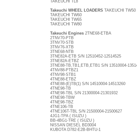
TAKEUCHI TL8
Takeuchi WHEEL LOADERS
TAKEUCHI TW50
TAKEUCHI TW60
TAKEUCHI TW65
TAKEUCHI TW80
Takeuchi Engines
2TNE68-ETBA
2TNV70-PTB
3TNV70-STB
3TNV76-XTB
3TNE68-NTB
3TNE82A-ETB S/N 12510452-12514525
3TNE82A-ETBZ
3TNE88-TB,TB1,ETB,ETB1 S/N 13510004-1351
4TNV88-PTBZ1
4TNV98-STB1
4TNE88-ETBZ
4TNE88-(E)TB(1) S/N 14510004-14513260
4TNE98-TB
4TNE98-TBL S/N 21300004-21301932
4TNE98-TBW
4TNE98-TBZ
4TNE106-TB
4TNE106T-TBL S/N 21500004-21500627
4JG1-TPA ( ISUZU )
BB-4BG1-TRE ( ISUZU )
NISSAN DIESEL BD3004
KUBOTA D782-E2B-BHTU-1