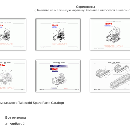
Скриншоты
(Нажмите на маленькую картинку, большая откроется в новом о
каталоге Takeuchi Spare Parts Catalog:
Все регионы
Английский