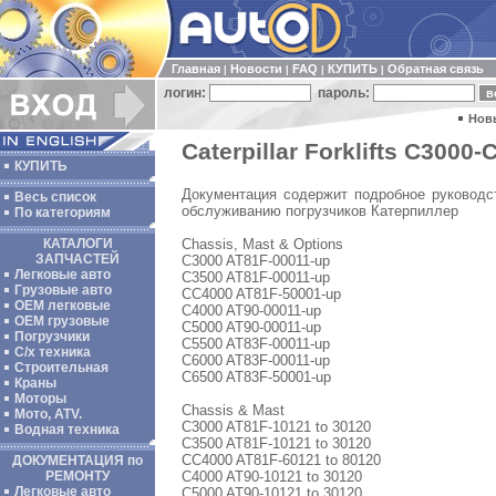
Главная
Новости
FAQ
КУПИТЬ
Обратная связь
|
|
|
|
логин:
пароль:
Нов
Caterpillar Forklifts C3000-
КУПИТЬ
Документация содержит подробное руководст
Весь список
обслуживанию погрузчиков Катерпиллер
По категориям
Chassis, Mast & Options
КАТАЛОГИ
ЗАПЧАСТЕЙ
C3000 AT81F-00011-up
Легковые авто
C3500 AT81F-00011-up
Грузовые авто
CC4000 AT81F-50001-up
ОЕМ легковые
C4000 AT90-00011-up
OEM грузовые
C5000 AT90-00011-up
Погрузчики
C5500 AT83F-00011-up
С/х техника
C6000 AT83F-00011-up
Строительная
C6500 AT83F-50001-up
Краны
Моторы
Chassis & Mast
Мото, ATV.
C3000 AT81F-10121 to 30120
Водная техника
C3500 AT81F-10121 to 30120
CC4000 AT81F-60121 to 80120
ДОКУМЕНТАЦИЯ по
C4000 AT90-10121 to 30120
РЕМОНТУ
Легковые авто
C5000 AT90-10121 to 30120