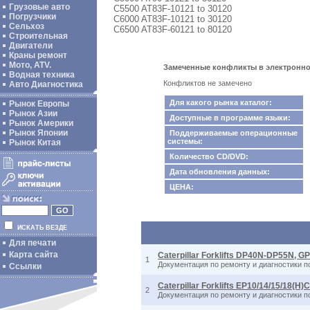
Грузовые авто
C5500 AT83F-10121 to 30120
Погрузчики
C6000 AT83F-10121 to 30120
Сельхоз
C6500 AT83F-60121 to 80120
Строительная
Двигатели
Краны ремонт
Мото, ATV.
Замеченные конфликты в электронном к
Водная техника
Конфликтов не замечено
Авто Диагностика
Для какого рынка каталог:
Рынок Европы
Рынок Азии
Доступные в программе языки:
Рынок Америки
Рынок Японии
Поддерживаемые операционные
системы:
Рынок Китая
Количество CD/DVD:
Дата обновления данных:
ЦЕНА:
ИСКАТЬ ВЕЗДЕ
Для печати
Карта сайта
Caterpillar Forklifts DP40N-DP55N,
1
Документация по ремонту и диагностики
Ссылки
Caterpillar Forklifts EP10/14/15/18(
2
Документация по ремонту и диагностики п