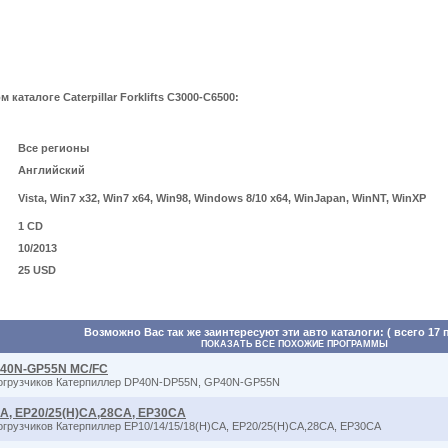
аталоге Caterpillar Forklifts C3000-C6500:
Все регионы
Английский
Vista, Win7 x32, Win7 x64, Win98, Windows 8/10 x64, WinJapan, WinNT, WinXP
1 CD
10/2013
25 USD
Возможно Вас так же заинтересуют эти авто каталоги: ( всего 17 
ПОКАЗАТЬ ВСЕ ПОХОЖИЕ ПРОГРАММЫ
 GP40N-GP55N MC/FC
 погрузчиков Катерпиллер DP40N-DP55N, GP40N-GP55N
H)CA, EP20/25(H)CA,28CA, EP30CA
огрузчиков Катерпиллер EP10/14/15/18(H)CA, EP20/25(H)CA,28CA, EP30CA