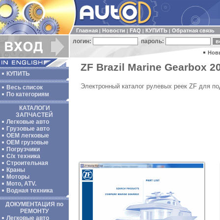
Главная
Новости
FAQ
КУПИТЬ
Обратная связь
|
|
|
|
логин:
пароль:
Нов
ZF Brazil Marine Gearbox 20
КУПИТЬ
Электронный каталог рулевых реек ZF для по
Весь список
По категориям
КАТАЛОГИ
ЗАПЧАСТЕЙ
Легковые авто
Грузовые авто
ОЕМ легковые
OEM грузовые
Погрузчики
С/х техника
Строительная
Краны
Моторы
Мото, ATV.
Водная техника
ДОКУМЕНТАЦИЯ по
РЕМОНТУ
Легковые авто