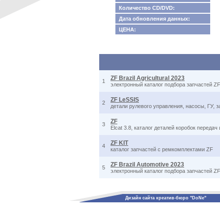
Количество CD/DVD:
Дата обновления данных:
ЦЕНА:
ZF Brazil Agricultural 2023
1
электронный каталог подбора запчастей ZF
ZF LeSSIS
2
детали рулевого управления, насосы, ГУ, з
ZF
3
Elcat 3.8, каталог деталей коробок перед
ZF KIT
4
каталог запчастей с ремкомплектами ZF
ZF Brazil Automotive 2023
5
электронный каталог подбора запчастей Z
Дизайн сайта креатив-бюро "DoNe"