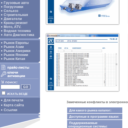
Грузовые авто
Погрузчики
Сельхоз
Строительная
Двигатели
Краны ремонт
Мото, ATV.
Водная техника
Авто Диагностика
Рынок Европы
Рынок Азии
Рынок Америки
Рынок Японии
Рынок Китая
ИСКАТЬ ВЕЗДЕ
Для печати
Замеченные конфликты в электронном к
Карта сайта
Ссылки
Для какого рынка каталог:
Доступные в программе языки:
Поддерживаемые
операционные системы: