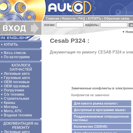
Главная
Новости
FAQ
КУПИТЬ
Обратная связь
|
|
|
|
логин:
пароль:
Нов
Cesab P324 :
КУПИТЬ
Документация по ремонту CESAB P324 и элек
Весь список
По категориям
КАТАЛОГИ
ЗАПЧАСТЕЙ
Легковые авто
Грузовые авто
ОЕМ легковые
OEM грузовые
Замеченные конфликты в электронно
Погрузчики
С/х техника
Конфликтов не замечено
Строительная
Краны
Для какого рынка каталог:
Моторы
Доступные в программе языки:
Мото, ATV.
Водная техника
Поддерживаемые операционные
системы:
ДОКУМЕНТАЦИЯ по
Количество CD/DVD:
РЕМОНТУ
Легковые авто