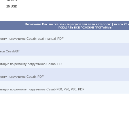
10/2012
25 USD
Возможно Вас так же заинтересуют эти авто каталоги: ( всего 23
ПОКАЗАТЬ ВСЕ ПОХОЖИЕ ПРОГРАММЫ
онту погрузчиков Cesab repair manual, PDF
иков Cesab/BT
нтация по ремонту погрузчиков Cesab, PDF
монту погрузчиков Cesab, PDF
нтация по ремонту погрузчиков Cesab P60, P70, P85, PDF