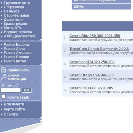
Дата обновления данных:
Грузовые авто
ЦЕНА:
Погрузчики
Сельхоз
Строительная
Двигатели
Краны ремонт
Мото, ATV.
Водная техника
Cesab Blitz 250-300-300L-350
Авто Диагностика
1
каталог запчастей и документация по рем
Рынок Европы
Рынок Азии
TruckCom Cesab Diagnostic 2.12.6
2
Рынок Америки
диагностическая программа для погрузч
Рынок Японии
Рынок Китая
Cesab cenTAURO 250-300
3
электронный каталог запчастей и докуме
Cesab Drago 150-180-200
4
каталог запчастей и документация по ре
Cesab ECO P60, P70, P85
5
электронный каталог запчастей и докуме
ИСКАТЬ ВЕЗДЕ
Для печати
Карта сайта
Ссылки